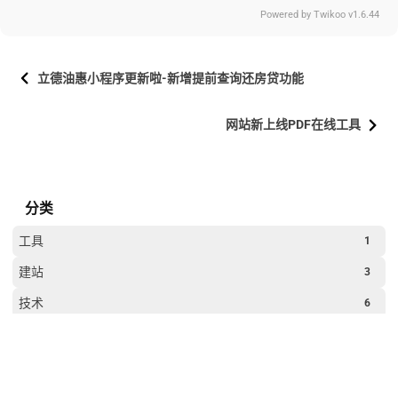
Powered by
Twikoo
v1.6.44
立德油惠小程序更新啦-新增提前查询还房贷功能
网站新上线PDF在线工具
分类
工具
1
建站
3
技术
6
更多
生活
8
过年
2
网站运行时间