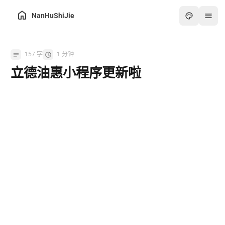
NanHuShiJie
主页
157 字
1 分钟
归档
立德油惠小程序更新啦
关于
友链
在线工具箱
最热
画板
怀旧游戏厅
在线PDF工具