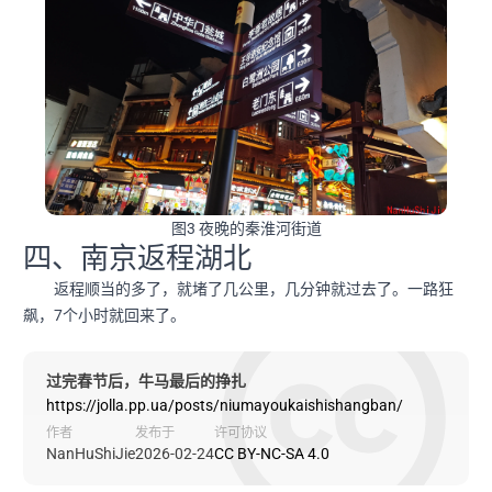
图3 夜晚的秦淮河街道
四、南京返程湖北
返程顺当的多了，就堵了几公里，几分钟就过去了。一路狂
飙，7个小时就回来了。
过完春节后，牛马最后的挣扎
https://jolla.pp.ua/posts/niumayoukaishishangban/
作者
发布于
许可协议
NanHuShiJie
2026-02-24
CC BY-NC-SA 4.0