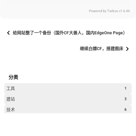
Powered by
Twikoo
v1.6.44
给网站整了一个备份（国外CF大善人，国内EdgeOne Page）
继续白嫖CF，搭建图床
分类
工具
1
建站
3
技术
6
更多
生活
8
过年
2
网站运行时间