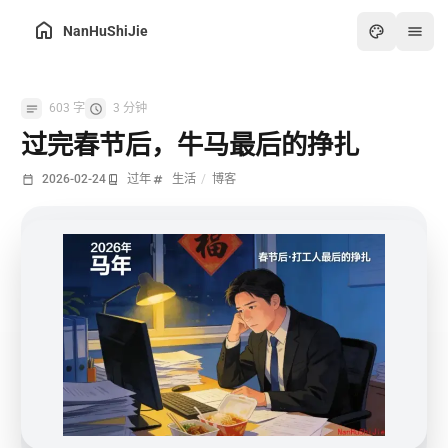
NanHuShiJie
主页
603 字
3 分钟
归档
过完春节后，牛马最后的挣扎
关于
2026-02-24
过年
生活
/
博客
友链
在线工具箱
最热
画板
怀旧游戏厅
在线PDF工具