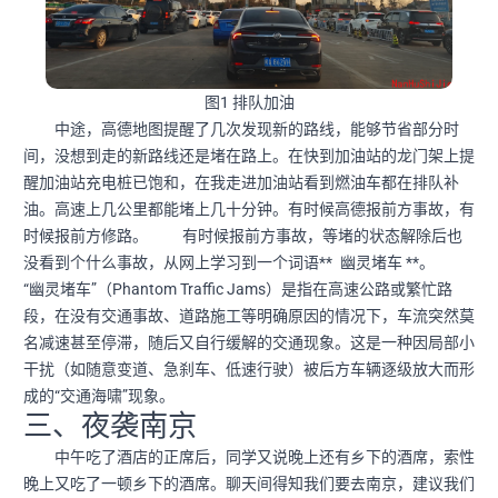
图1 排队加油
中途，高德地图提醒了几次发现新的路线，能够节省部分时
间，没想到走的新路线还是堵在路上。在快到加油站的龙门架上提
醒加油站充电桩已饱和，在我走进加油站看到燃油车都在排队补
油。高速上几公里都能堵上几十分钟。有时候高德报前方事故，有
时候报前方修路。 有时候报前方事故，等堵的状态解除后也
幽灵堵车
没看到个什么事故，从网上学习到一个词语**
**。
“幽灵堵车”（Phantom Traffic Jams）是指在高速公路或繁忙路
段，在没有交通事故、道路施工等明确原因的情况下，车流突然莫
名减速甚至停滞，随后又自行缓解的交通现象。这是一种因局部小
干扰（如随意变道、急刹车、低速行驶）被后方车辆逐级放大而形
成的“交通海啸”现象。
三、夜袭南京
中午吃了酒店的正席后，同学又说晚上还有乡下的酒席，索性
晚上又吃了一顿乡下的酒席。聊天间得知我们要去南京，建议我们