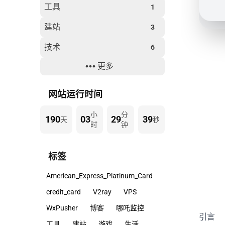
工具
1
建站
3
技术
6
更多
生活
8
过年
2
网站运行时间
小
分
190
03
29
39
天
秒
时
钟
标签
American_Express_Platinum_Card
credit_card
V2ray
VPS
WxPusher
博客
哪吒监控
引言
工具
建站
游戏
生活