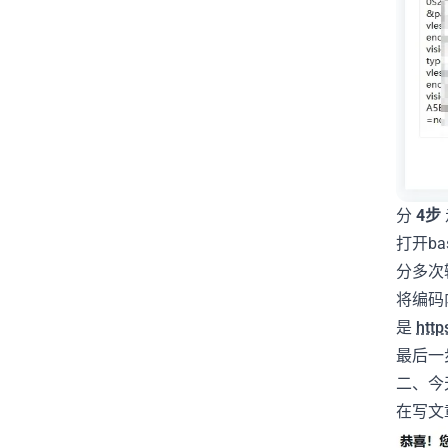
分
4步
打开b
分多次
将编码
是
htt
最后一
二、今
在写文