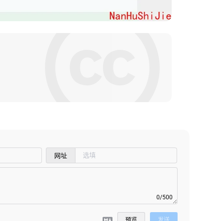
网址
0/500
预览
发送