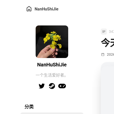
NanHuShiJie
34
今
202
NanHuShiJie
一个生活爱好者。
分类