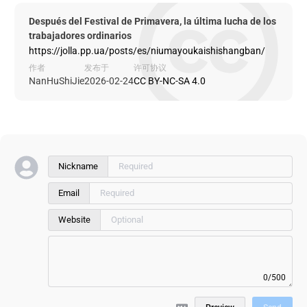
Después del Festival de Primavera, la última lucha de los
trabajadores ordinarios
https://jolla.pp.ua/posts/es/niumayoukaishishangban/
作者
发布于
许可协议
NanHuShiJie
2026-02-24
CC BY-NC-SA 4.0
Nickname
Email
Website
0/500