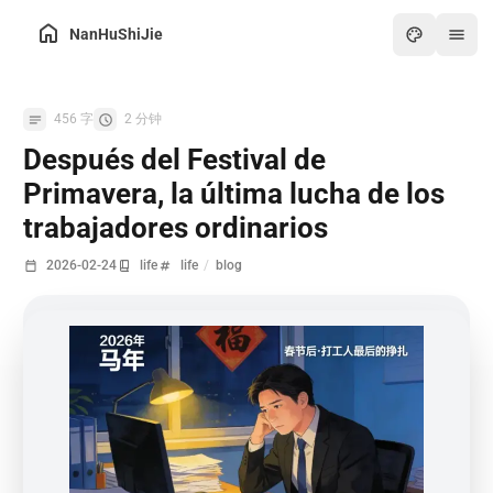
NanHuShiJie
Inicio
456 字
2 分钟
Archivo
Después del Festival de
Sobre mí
Primavera, la última lucha de los
Intercambio de enlaces
trabajadores ordinarios
Caja de herramientas
2026-02-24
life
life
/
blog
Noticias
Arte
Juegos
PDF en línea