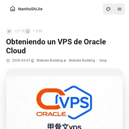
NanHuShiJie
Inicio
127 字
1 分钟
Archivo
Obteniendo un VPS de Oracle
Sobre mí
Cloud
Intercambio de enlaces
2026-03-01
Website Building
Website Building
/
blog
Caja de herramientas
Noticias
Arte
Juegos
PDF en línea