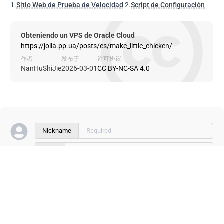
1.
Sitio Web de Prueba de Velocidad
2.
Script de Configuración
Obteniendo un VPS de Oracle Cloud
https://jolla.pp.ua/posts/es/make_little_chicken/
作者
发布于
许可协议
NanHuShiJie
2026-03-01
CC BY-NC-SA 4.0
Nickname
Email
Website
0/500