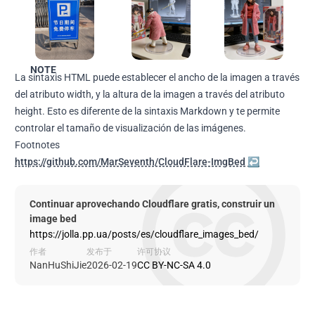
NOTE
La sintaxis HTML puede establecer el ancho de la imagen a través
del atributo width, y la altura de la imagen a través del atributo
height. Esto es diferente de la sintaxis Markdown y te permite
controlar el tamaño de visualización de las imágenes.
Footnotes
https://github.com/MarSeventh/CloudFlare-ImgBed
↩
Continuar aprovechando Cloudflare gratis, construir un
image bed
https://jolla.pp.ua/posts/es/cloudflare_images_bed/
作者
发布于
许可协议
NanHuShiJie
2026-02-19
CC BY-NC-SA 4.0