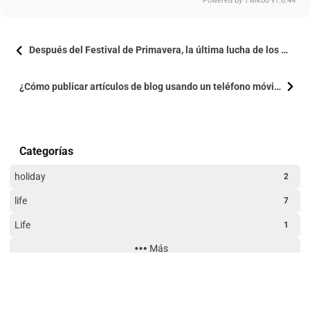
Powered by
Twikoo
v1.6.44
Después del Festival de Primavera, la última lucha de los trabajadores ordinarios
¿Cómo publicar artículos de blog usando un teléfono móvil?
Categorías
holiday
2
life
7
Life
1
Más
Technology
3
Website Building
3
Tiempo en línea
192
11
17
49
días
horas
minutos
segundos