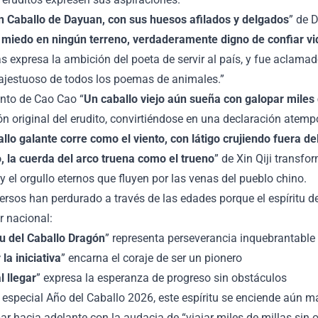
n Caballo de Dayuan, con sus huesos afilados y delgados
” de 
 miedo en ningún terreno, verdaderamente digno de confiar vi
s expresa la ambición del poeta de servir al país, y fue aclamad
jestuoso de todos los poemas de animales.”
nto de Cao Cao “
Un caballo viejo aún sueña con galopar miles 
ón original del erudito, convirtiéndose en una declaración atemp
allo galante corre como el viento, con látigo crujiendo fuera d
, la cuerda del arco truena como el trueno
” de Xin Qiji transfo
y el orgullo eternos que fluyen por las venas del pueblo chino.
ersos han perdurado a través de las edades porque el espíritu d
r nacional:
tu del Caballo Dragón
” representa perseverancia inquebrantable
la iniciativa
” encarna el coraje de ser un pionero
l llegar
” expresa la esperanza de progreso sin obstáculos
 especial Año del Caballo 2026, este espíritu se enciende aún m
ar hacia adelante con la audacia de “viajar miles de millas sin 