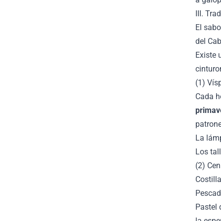
III. Tr
El sabo
del Cab
Existe 
cinturo
(1) Vís
Cada h
primave
patrone
La lámp
Los tal
(2) Cen
Costill
Pescado
Pastel 
la esp