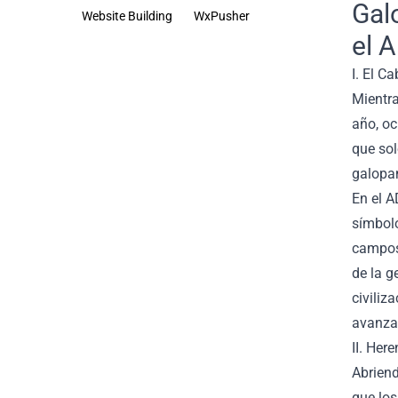
Gal
Website Building
WxPusher
el 
I. El C
Mientra
año, oc
que sol
galopan
En el A
símbolo
campos 
de la g
civiliz
avanzan
II. Her
Abriend
que los