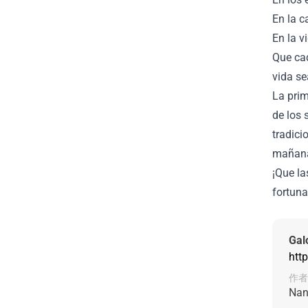
En la ca
En la vi
Que cad
vida se
La prim
de los 
tradici
mañana 
¡Que la
fortuna
Gal
htt
作者
Nan