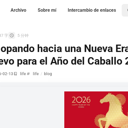
Archivo
Sobre mí
Intercambio de enlaces
87 字
5 分钟
opando hacia una Nueva Era
vo para el Año del Caballo
6-02-13
life
life
/
blog