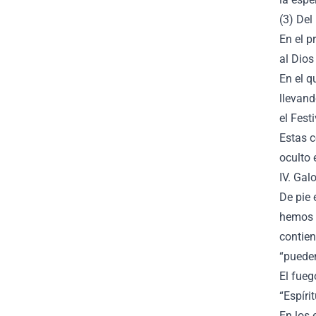
(3) Del
En el p
al Dios
En el q
llevand
el Fest
Estas c
oculto 
IV. Gal
De pie 
hemos p
contien
“pueden
El fueg
“Espíri
En los 