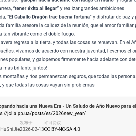
rrera, “
tener éxito al llegar
” y realizar grandes ambiciones
da, “
El Caballo Dragón trae buena fortuna
” y disfrutar de paz y
a familia atesore la calidez de la reunión, que el amor familiar
a tan vibrante como el doble fuego.
avera regresa a la tierra, y todas las cosas se renuevan. En el 
sueños, vivamos de acuerdo con nuestra juventud, llevemos el org
ones populares, y galopemos firmemente hacia adelante con de
más brillante juntos!
s montañas y ríos permanezcan seguros, que todas las personas 
, y que todas las cosas vayan sin problemas!
opando hacia una Nueva Era - Un Saludo de Año Nuevo para el
ps://jolla.pp.ua/posts/es/2026new_year/
发布于
许可协议
HuShiJie
2026-02-13
CC BY-NC-SA 4.0