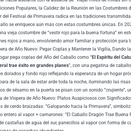
adiciones Populares, la Calidez de la Reunión en las Costumbres 
r del Festival de Primavera radica en las tradiciones transmitida
allo se enriquece aún más con estas costumbres únicas. En 2026,
una vieja costumbre de “vestir rojo para la buena fortuna” en est
nes rojos a mano, envolviendo amor familiar y protección para t
pera de Año Nuevo: Pegar Coplas y Mantener la Vigilia, Dando l
ogar pega coplas del Año del Caballo como “
El Espíritu del Ca
ral trae éxito en grandes planes
”, con una pegatina de caballo
s dorados y fondo rojo reflejando la esperanza de un hogar pró
ara de la sala de estar arde toda la noche, iluminando las risas 
los de sésamo en la puerta se pisan con un sonido “crujiente”, u
a de Víspera de Año Nuevo: Platos Auspiciosos con Significad
as de cerdo braizadas: “Galopando hacia la Primavera”, simbol
 entero al vapor + camarones: “El Caballo Dragón Trae Buena F
de castañas de agua del sur, panecillos al vapor con forma de c
eranza de cosechas abundantes