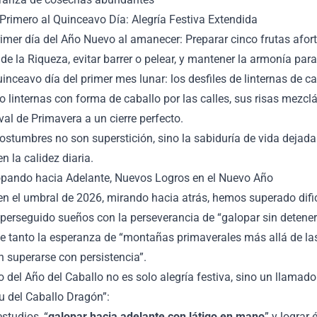
 Primero al Quinceavo Día: Alegría Festiva Extendida
rimer día del Año Nuevo al amanecer: Preparar cinco frutas afor
 de la Riqueza, evitar barrer o pelear, y mantener la armonía par
uinceavo día del primer mes lunar: los desfiles de linternas de
o linternas con forma de caballo por las calles, sus risas mezcl
ival de Primavera a un cierre perfecto.
ostumbres no son superstición, sino la sabiduría de vida dejada
en la calidez diaria.
opando hacia Adelante, Nuevos Logros en el Nuevo Año
en el umbral de 2026, mirando hacia atrás, hemos superado dificu
erseguido sueños con la perseverancia de “galopar sin detenern
e tanto la esperanza de “montañas primaverales más allá de la
 superarse con persistencia”.
o del Año del Caballo no es solo alegría festiva, sino un llama
tu del Caballo Dragón”:
estudios, “
galopar hacia adelante con látigo en mano
” y lograr