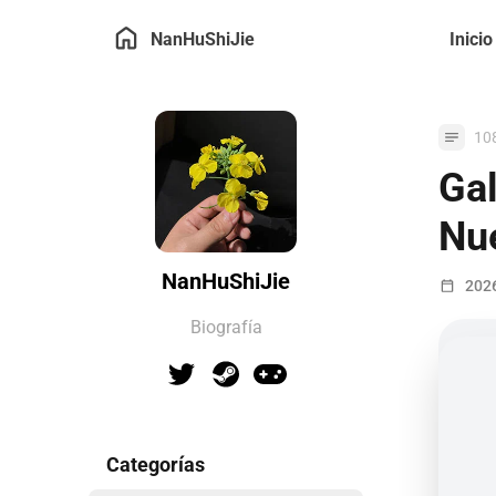
NanHuShiJie
Inicio
10
Gal
Nue
NanHuShiJie
202
Biografía
Categorías