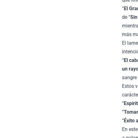
“
El Gra
de “
Sin
mientra
más ma
El lame
intenci
“
El cab
un rayo
sangre 
Estos v
carácte
“
Espíri
“
Tomar 
“
Éxito a
En este
a galop