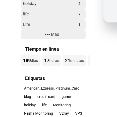
holiday
2
life
7
Life
1
Más
Technology
3
Website Building
3
Tiempo en línea
189
17
21
04
días
horas
minutos
segundos
Etiquetas
American_Express_Platinum_Card
blog
credit_card
game
holiday
life
Monitoring
Nezha Monitoring
V2ray
VPS