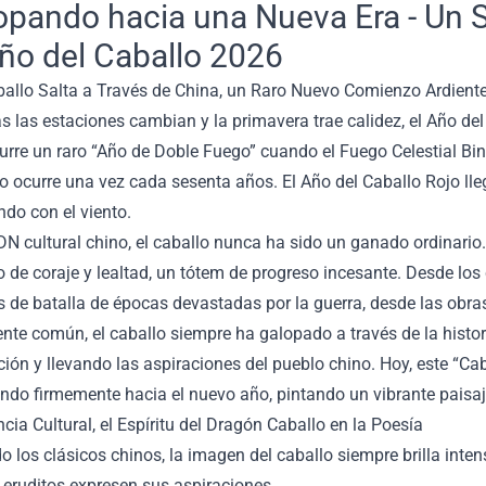
opando hacia una Nueva Era - Un 
Año del Caballo 2026
aballo Salta a Través de China, un Raro Nuevo Comienzo Ardient
s las estaciones cambian y la primavera trae calidez, el Año de
urre un raro “Año de Doble Fuego” cuando el Fuego Celestial Bin
o ocurre una vez cada sesenta años. El Año del Caballo Rojo lleg
do con el viento.
DN cultural chino, el caballo nunca ha sido un ganado ordinario
 de coraje y lealtad, un tótem de progreso incesante. Desde los 
de batalla de épocas devastadas por la guerra, desde las obras 
ente común, el caballo siempre ha galopado a través de la histori
ación y llevando las aspiraciones del pueblo chino. Hoy, este “C
do firmemente hacia el nuevo año, pintando un vibrante paisaj
encia Cultural, el Espíritu del Dragón Caballo en la Poesía
o los clásicos chinos, la imagen del caballo siempre brilla inte
 eruditos expresen sus aspiraciones.