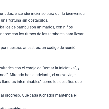
tunadas, encender incienso para dar la bienvenida
a una fortuna sin obstáculos.
 caballos de bambú son animados, con niños
ándose con los ritmos de los tambores para llevar
 por nuestros ancestros, un código de reunión
ltades con el coraje de “tomar la iniciativa”, y
os”. Mirando hacia adelante, el nuevo viaje
s llanuras interminables” como los desafíos que
do al progreso. Que cada luchador mantenga el
 éxito académico