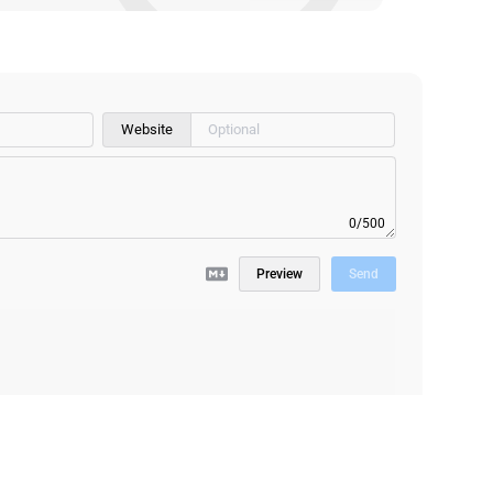
Website
0/500
Preview
Send