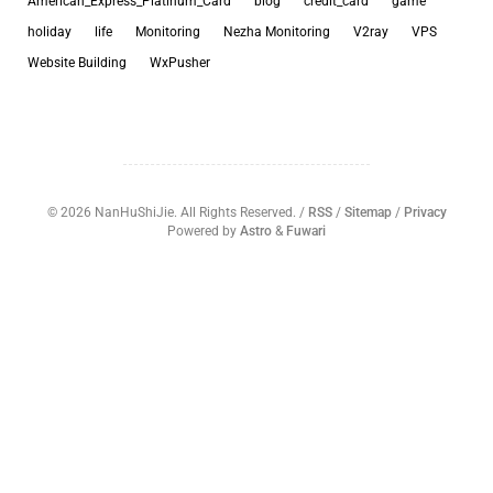
American_Express_Platinum_Card
blog
credit_card
game
holiday
life
Monitoring
Nezha Monitoring
V2ray
VPS
Website Building
WxPusher
©
2026
NanHuShiJie. All Rights Reserved. /
RSS
/
Sitemap
/
Privacy
Powered by
Astro
&
Fuwari