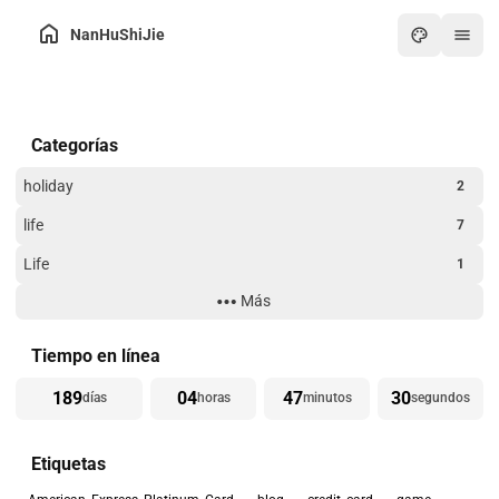
NanHuShiJie
Inicio
Categorías
Archivo
Sobre mí
holiday
2
Intercambio de enlaces
life
7
Caja de herramientas
Life
1
Noticias
Más
Technology
3
Arte
Website Building
3
Tiempo en línea
Juegos
189
04
47
30
días
horas
minutos
segundos
PDF en línea
Etiquetas