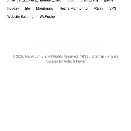
American_Express_Platinum_Card
blog
credit_card
game
holiday
life
Monitoring
Nezha Monitoring
V2ray
VPS
Website Building
WxPusher
©
2026
NanHuShiJie. All Rights Reserved. /
RSS
/
Sitemap
/
Privacy
Powered by
Astro
&
Fuwari