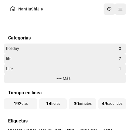
NanHuShiJie
Inicio
Categorías
Archivo
Sobre mí
holiday
2
Intercambio de enlaces
life
7
Caja de herramientas
Life
1
Noticias
Más
Technology
3
Arte
Website Building
3
Tiempo en línea
Juegos
192
14
30
49
días
horas
minutos
segundos
PDF en línea
Etiquetas