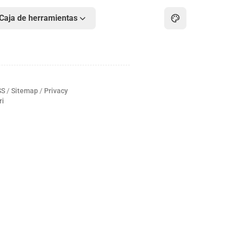
Caja de herramientas
Inicio
Archivo
SS
/
Sitemap
/
Privacy
Sobre mí
ri
Intercambio de enlaces
Caja de herramientas
Noticias
Arte
Juegos
PDF en línea