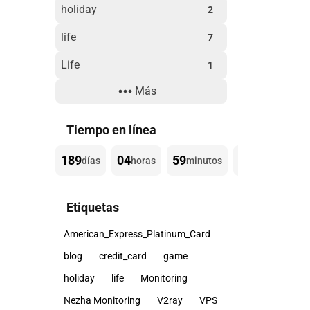
holiday
2
life
7
Life
1
Más
Technology
3
Website Building
3
Tiempo en línea
189
04
59
01
días
horas
minutos
segundos
Etiquetas
American_Express_Platinum_Card
blog
credit_card
game
holiday
life
Monitoring
Nezha Monitoring
V2ray
VPS