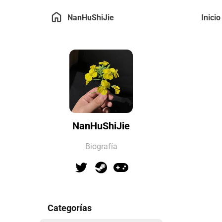
NanHuShiJie
Inicio
NanHuShiJie
Biografía
Categorías