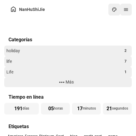
NanHuShiJie
Inicio
Categorías
Archivo
Sobre mí
holiday
2
Intercambio de enlaces
life
7
Caja de herramientas
Life
1
Noticias
Más
Technology
3
Arte
Website Building
3
Tiempo en línea
Juegos
191
05
17
21
días
horas
minutos
segundos
PDF en línea
Etiquetas