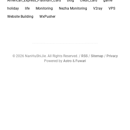
American_Express_Platinum_Card
blog
credit_card
game
holiday
life
Monitoring
Nezha Monitoring
V2ray
VPS
Website Building
WxPusher
©
2026
NanHuShiJie. All Rights Reserved. /
RSS
/
Sitemap
/
Privacy
Powered by
Astro
&
Fuwari