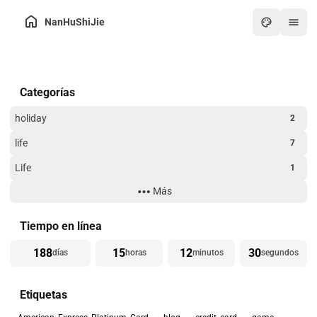
NanHuShiJie
Inicio
Categorías
Archivo
Sobre mí
holiday
2
Intercambio de enlaces
life
7
Caja de herramientas
Life
1
Noticias
Más
Technology
3
Arte
Website Building
3
Tiempo en línea
Juegos
188
15
12
30
días
horas
minutos
segundos
PDF en línea
Etiquetas