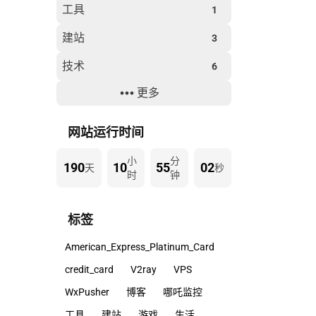
工具
1
建站
3
技术
6
更多
生活
8
过年
2
网站运行时间
小
分
190
10
55
02
天
秒
时
钟
标签
American_Express_Platinum_Card
credit_card
V2ray
VPS
WxPusher
博客
哪吒监控
工具
建站
游戏
生活