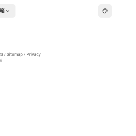
箱
主页
归档
SS
/
Sitemap
/
Privacy
关于
ri
友链
在线工具箱
最热
画板
怀旧游戏厅
在线PDF工具