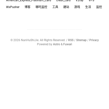
American_Express_Platinum_Card
credit_card
V2ray
VPS
WxPusher
博客
哪吒监控
工具
建站
游戏
生活
监控
©
2026
NanHuShiJie. All Rights Reserved. /
RSS
/
Sitemap
/
Privacy
Powered by
Astro
&
Fuwari