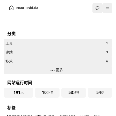
NanHuShiJie
主页
分类
归档
关于
工具
1
友链
建站
3
在线工具箱
技术
6
最热
更多
生活
8
画板
过年
2
网站运行时间
怀旧游戏厅
191
10
53
54
天
小时
分钟
秒
在线PDF工具
标签