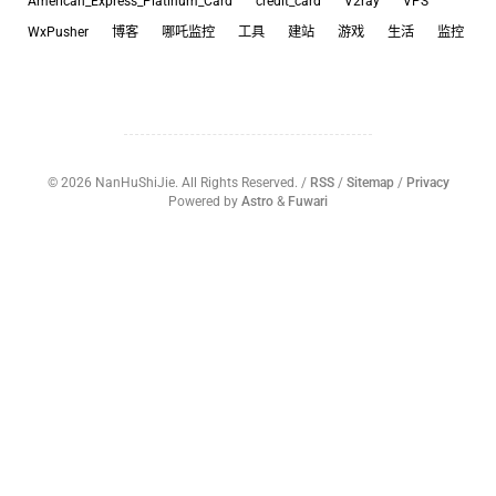
American_Express_Platinum_Card
credit_card
V2ray
VPS
WxPusher
博客
哪吒监控
工具
建站
游戏
生活
监控
©
2026
NanHuShiJie. All Rights Reserved. /
RSS
/
Sitemap
/
Privacy
Powered by
Astro
&
Fuwari