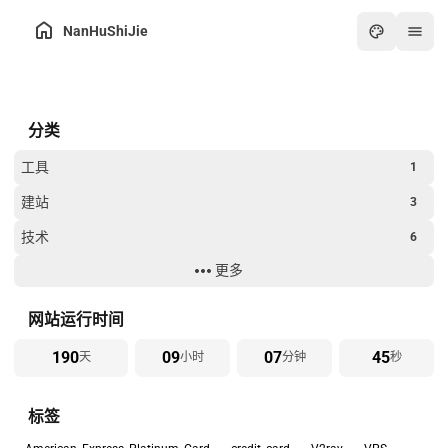
NanHuShiJie
主页
分类
归档
关于
工具
1
友链
建站
3
在线工具箱
技术
6
最热
更多
生活
8
画板
过年
2
网站运行时间
怀旧游戏厅
190
09
07
45
天
小时
分钟
秒
在线PDF工具
标签