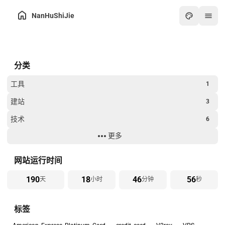
NanHuShiJie
主页
分类
归档
关于
工具
1
友链
建站
3
在线工具箱
技术
6
最热
更多
生活
8
画板
过年
2
网站运行时间
怀旧游戏厅
190
18
46
56
天
小时
分钟
秒
在线PDF工具
标签