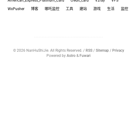
American_Express_Platinum_Card
credit_card
V2ray
VPS
WxPusher
博客
哪吒监控
工具
建站
游戏
生活
监控
©
2026
NanHuShiJie. All Rights Reserved. /
RSS
/
Sitemap
/
Privacy
Powered by
Astro
&
Fuwari