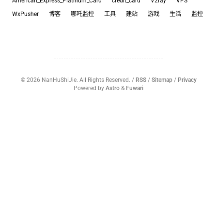
American_Express_Platinum_Card
credit_card
V2ray
VPS
WxPusher
博客
哪吒监控
工具
建站
游戏
生活
监控
©
2026
NanHuShiJie. All Rights Reserved. /
RSS
/
Sitemap
/
Privacy
Powered by
Astro
&
Fuwari