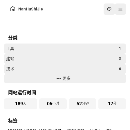
NanHuShiJie
主页
分类
归档
关于
工具
1
友链
建站
3
在线工具箱
技术
6
最热
更多
生活
8
画板
过年
2
网站运行时间
怀旧游戏厅
189
06
52
17
天
小时
分钟
秒
在线PDF工具
标签