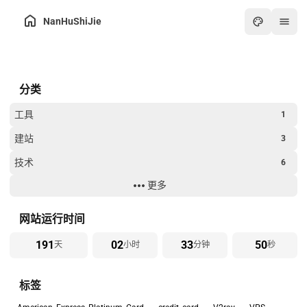
NanHuShiJie
主页
分类
归档
关于
工具
1
友链
建站
3
在线工具箱
技术
6
最热
更多
生活
8
画板
过年
2
网站运行时间
怀旧游戏厅
191
02
33
50
天
小时
分钟
秒
在线PDF工具
标签