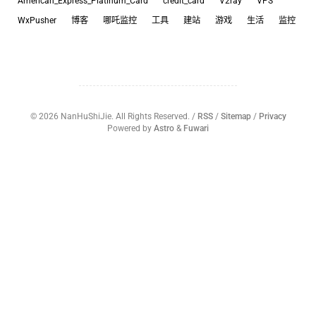
American_Express_Platinum_Card
credit_card
V2ray
VPS
WxPusher
博客
哪吒监控
工具
建站
游戏
生活
监控
©
2026
NanHuShiJie. All Rights Reserved. /
RSS
/
Sitemap
/
Privacy
Powered by
Astro
&
Fuwari