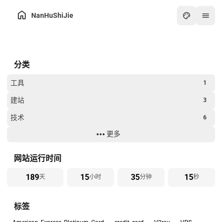
NanHuShiJie
主页
分类
归档
关于
工具
1
友链
建站
3
在线工具箱
技术
6
最热
更多
生活
8
画板
过年
2
网站运行时间
怀旧游戏厅
189
15
35
15
天
小时
分钟
秒
在线PDF工具
标签