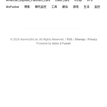
American_Express_Platinum_Card
credit_card
V2ray
VPS
WxPusher
博客
哪吒监控
工具
建站
游戏
生活
监控
©
2026
NanHuShiJie. All Rights Reserved. /
RSS
/
Sitemap
/
Privacy
Powered by
Astro
&
Fuwari