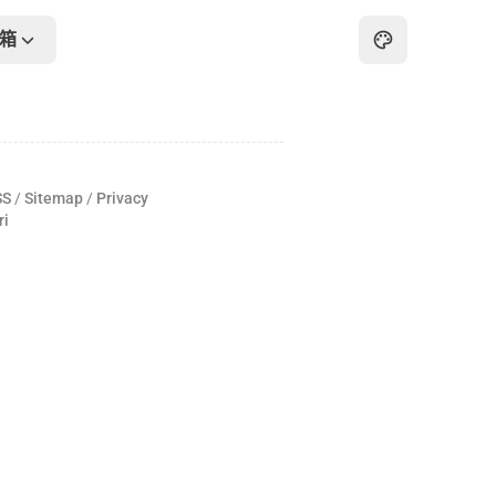
箱
主页
归档
SS
/
Sitemap
/
Privacy
关于
ri
友链
在线工具箱
最热
画板
怀旧游戏厅
在线PDF工具