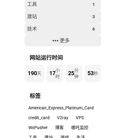
工具
1
建站
3
技术
6
更多
生活
8
过年
2
网站运行时间
小
分
190
17
25
53
天
秒
时
钟
标签
American_Express_Platinum_Card
credit_card
V2ray
VPS
WxPusher
博客
哪吒监控
工具
建站
游戏
生活