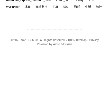
American_Express_Platinum_Card
credit_card
V2ray
VPS
WxPusher
博客
哪吒监控
工具
建站
游戏
生活
监控
©
2026
NanHuShiJie. All Rights Reserved. /
RSS
/
Sitemap
/
Privacy
Powered by
Astro
&
Fuwari