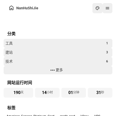
NanHuShiJie
主页
分类
归档
关于
工具
1
友链
建站
3
在线工具箱
技术
6
最热
更多
生活
8
画板
过年
2
网站运行时间
怀旧游戏厅
190
14
01
31
天
小时
分钟
秒
在线PDF工具
标签